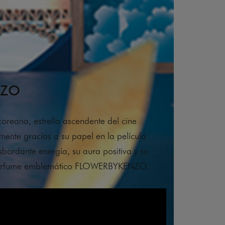
NZO
coreana, estrella ascendente del cine
ente gracias a su papel en la película
bordante energía, su aura positiva y su
 perfume emblemático FLOWERBYKENZO.