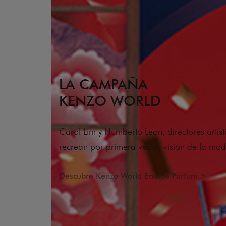
LA CAMPAÑA
KENZO WORLD
Carol Lim y Humberto Leon, directores artís
recrean por primera vez su visión de la mo
Descubre Kenzo World Eau de Parfum >