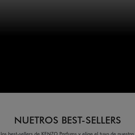
NUETROS BEST-SELLERS
los best-sellers de KENZO Parfums y elige el tuyo de nuestra 