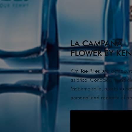
LA CAMPAÑA
FLOWER BY KE
Kim Tae-Ri es una actriz sur
asiático. Conocida mundialm
Mademoiselle, presta su des
personalidad radiante al